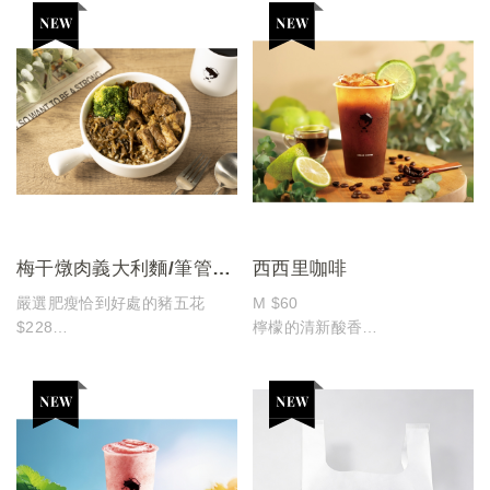
入口瞬間，酒香緩緩綻放，雞肉
火拌炒
鮮嫩多汁、不乾不柴
一口咬下，九層塔香氣直衝鼻
酒香、薑香與肉香交織出成熟圓
腔，醬香瞬間包覆味蕾
潤的風味層次
鹹香濃郁卻不死鹹，層次分明、
溫暖又耐吃，是讓人細細品味、
口感飽滿
回味再三的經典滋味！
每一口都熱鬧又過癮，越吃越停
不下來！
梅干燉肉義大利麵/筆管麵/
西西里咖啡
貝殼麵/燉飯 Braised
嚴選肥瘦恰到好處的豬五花
M $60
$228
檸檬的清新酸香
Pork With Preserved
細火慢燉入味的梅干菜，釋放自
融合咖啡的醇厚層次
Vegetables
然回甘的鹹香
酸與苦交織得剛剛好
一入口，梅干的酸香瞬間平衡油
入口清爽、不苦不膩
脂，溫潤卻不膩口
尾韻帶著淡淡果香與咖啡香氣！
肉質軟嫩、醬香層層堆疊，鹹香
中帶著回甘韻味