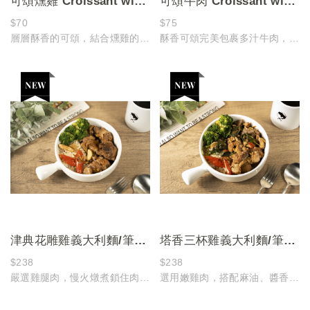
可頌燻雞 Croissant with
可頌牛肉 Croissant with
cheese & smoked
cheese & beef
$70
$75
層層酥香的可頌，結合燻雞的濃
酥香可頌完美包裹多汁牛肉，濃
chicken
郁風味
郁起司融化其中
一口咬下，香氣在口中慢慢展開
每一口都讓人沉醉在層層的美味
與滿足之中！
津典花雕雞義大利麵/筆管
塔香三杯雞義大利麵/筆管
麵/貝殼麵/燉飯 Classic
麵/貝殼麵/燉飯 Basil
$238
$238
嚴選雞腿肉，慢火燉煮鎖住肉汁
選用嫩雞肉，搭配麻油、醬香與
Shaoxing Wine Chicken
Three-cup Chicken
佐以醇厚花雕酒與老薑提香，香
米酒黃金比例
氣溫潤而深沉
佐以薑片、蒜頭與大量九層塔快