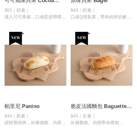
可可風味貝果 Cocoa
原味貝果 Bagel
Bagel
$55｜奶素｜
$40｜奶素｜
揉入可可香氣，口感柔韌帶嚼勁
口感Q彈紮實，帶有純粹的麥香
微甜不膩，為日常多一點溫柔的
越嚼越有層次，是簡單卻安心的
甜～
經典選擇
帕里尼 Panino
脆皮法國麵包 Baguette
Roll
$40｜奶素｜
$45｜全素｜
經輕壓烘烤，外層微酥、內裡柔
外層酥脆、內裡帶有嚼勁
軟
越嚼越香的經典風味，簡單卻耐
溫熱中帶著麵包香氣，是剛剛好
人回味