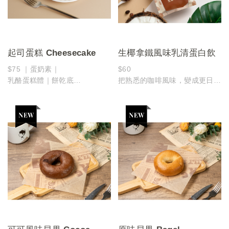
起司蛋糕 Cheesecake
生椰拿鐵風味乳清蛋白飲
$75 ｜蛋奶素｜
$60
乳酪蛋糕體｜餅乾底
把熟悉的咖啡風味，變成更日常
綿密細緻的乳酪蛋糕體，搭配香
的補給。
酥餅乾底，
以玉津經典生椰拿鐵為靈感，
入口濃郁滑順、帶有淡淡奶香與
融合清爽椰香與溫潤咖啡氣息，
微鹹平衡，
口感滑順、風味輕盈，不甜膩也
口感溫潤不膩，是經典不敗的療
不負擔。
癒系甜點。
選用水解乳清蛋白，
好吸收、無負擔，讓補充變得更
輕鬆自然。
不論是忙碌的早晨、午後疲憊時
刻，
或是運動後的補給時光，
都能用一杯，補上剛剛好的能
量。