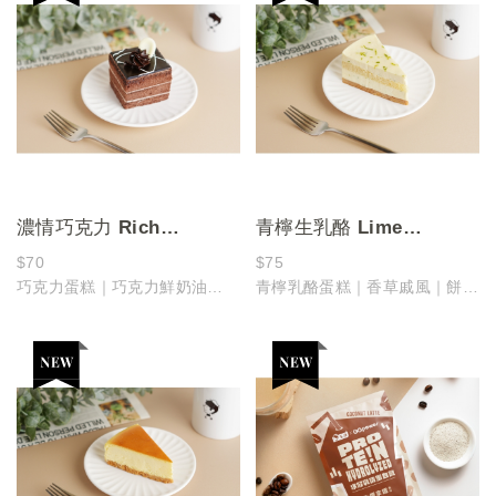
濃情巧克力 Rich
青檸生乳酪 Lime
Chocolate Cake
Cheesecake
$70
$75
巧克力蛋糕｜巧克力鮮奶油
青檸乳酪蛋糕｜香草戚風｜餅乾
濃郁可可蛋糕體搭配滑順巧克力
底
與鮮奶油層層堆疊
淡淡檸香在口中慢慢綻放，清爽
風味厚實飽滿、口感細緻濕潤
而不張揚
是重度巧克力控不能錯過的濃厚
柔軟乳酪層層堆疊，讓人一口接
系代表！
一口也不膩