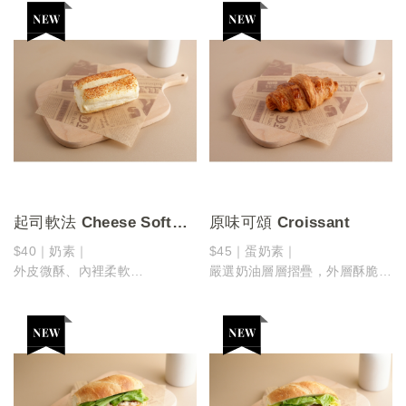
的日常滋味
起司軟法 Cheese Soft
原味可頌 Croissant
Baguette
$40｜奶素｜
$45｜蛋奶素｜
外皮微酥、內裡柔軟
嚴選奶油層層摺疊，外層酥脆、
一口咬下是濃郁起司的香氣與柔
內裡柔軟
和麵包的完美結合！
一口咬下，散發淡淡奶香與麥
香，是最純粹也最耐吃的經典滋
味！