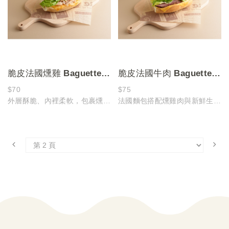
脆皮法國燻雞 Baguette
脆皮法國牛肉 Baguette
Roll with Beef
Roll with Beef
$70
$75
外層酥脆、內裡柔軟，包裹燻雞
法國麵包搭配燻雞肉與新鮮生菜
的濃郁香氣
口感清爽不油膩，鹹香順口、輕
每一口都帶著剛剛好的鹹香與層
食首選！
次！