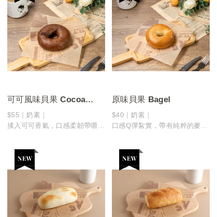
可可風味貝果 Cocoa
原味貝果 Bagel
Bagel
$55｜奶素｜
$40｜奶素｜
揉入可可香氣，口感柔韌帶嚼勁
口感Q彈紮實，帶有純粹的麥香
微甜不膩，為日常多一點溫柔的
越嚼越有層次，是簡單卻安心的
甜～
經典選擇