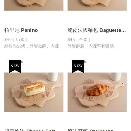
帕里尼 Panino
脆皮法國麵包 Baguette
Roll
$40｜奶素｜
$45｜全素｜
經輕壓烘烤，外層微酥、內裡柔
外層酥脆、內裡帶有嚼勁
軟
越嚼越香的經典風味，簡單卻耐
溫熱中帶著麵包香氣，是剛剛好
人回味
的日常滋味