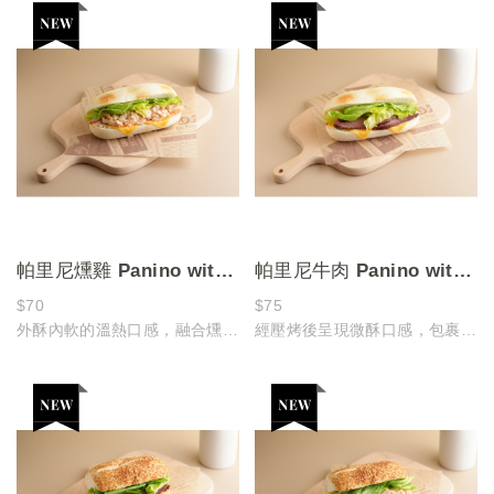
次！
帕里尼燻雞 Panino with
帕里尼牛肉 Panino with
Smoked Chicken
Beef
$70
$75
外酥內軟的溫熱口感，融合燻雞
經壓烤後呈現微酥口感，包裹多
香氣
汁牛肉
口感溫潤順口，適合細細品嚐
溫熱中帶著香氣，是簡單卻耐吃
的組合