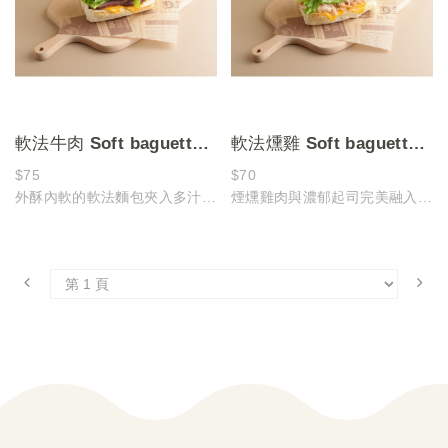
軟法牛肉 Soft baguette
軟法燻雞 Soft baguette
with cheese & beef
with smoked chicken
$75
$70
外酥內軟的軟法麵包夾入多汁的
煙燻雞肉與濃郁起司完美融入酥
牛肉，每一口都伴隨濃郁的肉香
脆軟法，香氣四溢
與起司的滑順香氣
每一口都充滿層次與絕妙的滋
層層堆疊的豐富口感，讓人不禁
味！
一口接一口，欲罷不能！