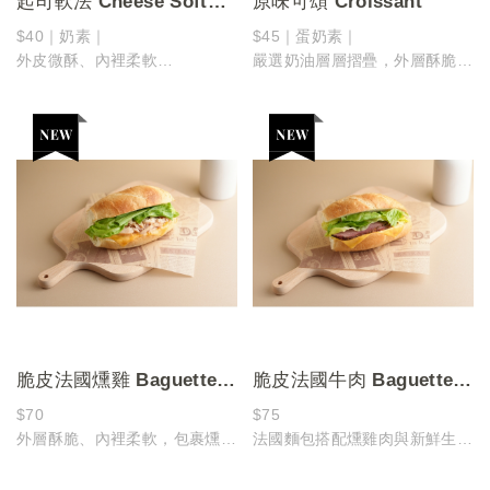
起司軟法 Cheese Soft
原味可頌 Croissant
Baguette
$40｜奶素｜
$45｜蛋奶素｜
外皮微酥、內裡柔軟
嚴選奶油層層摺疊，外層酥脆、
一口咬下是濃郁起司的香氣與柔
內裡柔軟
和麵包的完美結合！
一口咬下，散發淡淡奶香與麥
香，是最純粹也最耐吃的經典滋
味！
脆皮法國燻雞 Baguette
脆皮法國牛肉 Baguette
Roll with Beef
Roll with Beef
$70
$75
外層酥脆、內裡柔軟，包裹燻雞
法國麵包搭配燻雞肉與新鮮生菜
的濃郁香氣
口感清爽不油膩，鹹香順口、輕
每一口都帶著剛剛好的鹹香與層
食首選！