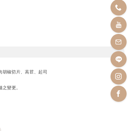
牛肉胡椒切片、萵苣、起司
隨之變更。