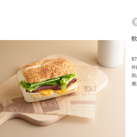
軟
$7
外
與
層