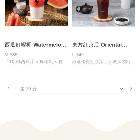
呈現出咖啡的深邃與燕麥的純淨
交織出溫潤平衡的獨特風味，綿
自然
密奶泡與焦糖醬的交錯，讓每一
口都充滿驚喜
不論冰飲或熱飲，都能感受香甜
與醇厚的完美融合
西瓜好喝椰 Watermelon
東方紅茶后 Oriental
Coconut Milk
Black Tea
M $85
L $40
「100%西瓜汁 × 厚椰乳 × 夏日
嚴選優質紅茶葉，細緻揉製出圓
解渴神作」
潤溫順的茶韻
沁涼爆擊，一口擊退酷暑
入口溫和順口，尾韻帶有淡雅果
選用飽滿多汁的西瓜，榨取
香，如晨光灑落般柔和怡人
100%純西瓜汁，搭配厚椰乳的
是一款適合細細品味、溫潤陪伴
絲滑質地與馥郁椰香
每一刻的經典紅茶
炎炎夏日，一杯 西瓜好喝椰 就
能讓心情降溫，椰香與果香在舌
尖交織，沁涼到心底