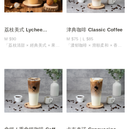
整體風味野性卻不失圓潤，香氣
四溢、口感清爽
是喜愛原味咖啡者不可錯過的經
典選擇！
荔枝美式 Lychee
津典咖啡 Classic Coffee
Espresso
M $90
M $75｜L $85
「荔枝清甜 × 經典美式 × 果香
「濃郁咖啡 × 滑順柔和 × 香氣
協奏」
濃郁」
荔枝與咖啡的意外邂逅，開啟味
以香氣濃郁的義式濃縮咖啡為基
蕾新體驗
底
以經典美式咖啡為基底，注入荔
加入恰到好處比例的奶精與糖
枝果香，打造出清爽與苦韻交錯
調和出滑順柔和的口感！
的獨特風味
咖啡本身富有厚實的風味與回甘
美式咖啡的醇厚與微苦徐徐展
層次
開，兩者平衡交融，不搶味、不
濃而不苦，香氣十足，尾韻溫潤
過甜
綿長
一杯 荔枝美式，果香與咖啡在
口中完美共舞，帶來夏日專屬的
清爽驚喜
果香輕盈，咖啡更有層次