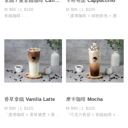
拿鐵 / 重拿鐵咖啡 Caffe
卡布奇諾 Cappuccino
Latte / Extra Shot Latte
M $85｜L $100
M $85｜L $100
拿鐵咖啡：
「濃厚咖啡 × 綿密奶泡 × 層次
「香醇咖啡 × 滑順牛乳 × 綿密
堆疊」
柔和」
採用香氣濃厚的義式濃縮咖啡為
選用濃郁香醇的義式濃縮咖啡作
基底，加入比例適中的熱牛乳
為基底，搭配滑順牛乳
再打發成細緻綿密的奶泡，層層
完美融合出綿密柔和的口感
堆疊出經典的三層口感
牛奶的自然甜香中和了咖啡的微
咖啡香氣十足、奶香滑順次，入
苦
口溫潤滑順
讓整體風味更加平衡、順口，層
尾韻帶有淡雅奶甜與咖啡微苦的
次豐富又不失清爽！
絕妙平衡
M $90｜L $105
重拿鐵咖啡：
「濃厚咖啡 × 香醇牛乳 × 深邃
香草拿鐵 Vanilla Latte
摩卡咖啡 Mocha
香氣」
M $90｜L $105
M $90｜L $105
嚴選香氣濃郁的義式濃縮咖啡
「濃厚咖啡 × 香草糖漿 × 香醇
「巧克力香甜 × 拿鐵絲滑 × 醇
打造咖啡味更為厚實的「重拿
牛乳」
厚升級」
鐵」
嚴選香氣濃郁的義式濃縮咖啡為
香濃的巧克力醬融合絲滑拿鐵，