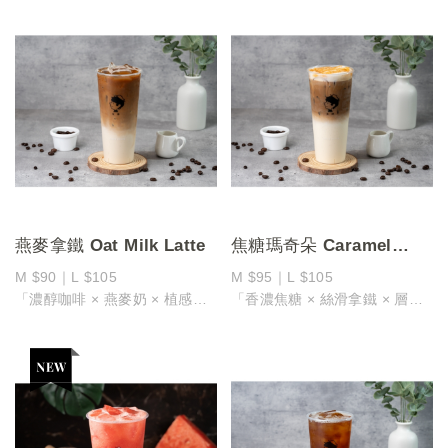
特別適合喜愛濃郁咖啡香的你
基底，融合香甜滑順的達文西香
打造甜蜜與醇厚兼具的摩卡風味
草糖漿與香醇牛乳
滑順、濃郁、香甜而不膩，每一
打造出一杯香氣四溢、層次豐富
口都值得細細品嚐
的風味拿鐵
無論炎夏冰飲還是冬日熱飲，摩
濃厚奶香中夾帶香草特有的柔和
卡咖啡 都能帶來溫柔又奢華的
香甜
味覺體驗
巧妙中和咖啡的微苦，使整體口
感更加圓潤順口！
燕麥拿鐵 Oat Milk Latte
焦糖瑪奇朵 Caramel
Macchiato
M $90｜L $105
M $95｜L $105
「濃醇咖啡 × 燕麥奶 × 植感清
「香濃焦糖 × 絲滑拿鐵 × 層次
香」
交響」
燕麥奶的天然穀香與咖啡的微苦
甜而不膩的焦糖香氣，遇上香醇
交織
拿鐵，口感層層遞進
口感輕盈不膩，回甘悠長，適合
入口時，焦糖的香甜在舌尖綻
喜愛植物奶的風味愛好者
放，隨之而來的是拿鐵的絲滑與
不論是熱飲還是冰飲，都輕盈的
咖啡的微苦