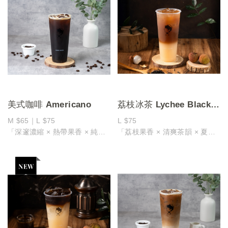
美式咖啡 Americano
荔枝冰茶 Lychee Black
Tea
M $65｜L $75
L $75
「深邃濃縮 × 熱帶果香 × 純粹
「荔枝果香 × 清爽茶韻 × 夏日
回甘」
沁涼」
以義式濃縮為基底沖製，保留咖
果香與茶香的清爽協奏曲
啡最純粹的風味
將荔枝的馥郁甜香與紅茶的清爽
入口時帶有迷人的熱帶果香與微
茶韻融合，入口清涼順暢，香氣
妙的可可甘甜
在舌尖綻放
餘韻溫潤且層次豐富
口感明亮、層次清晰，是夏日必
喝得到豆子的原始個性與細膩轉
備的清涼之選
折
荔枝果香，沁涼釋放