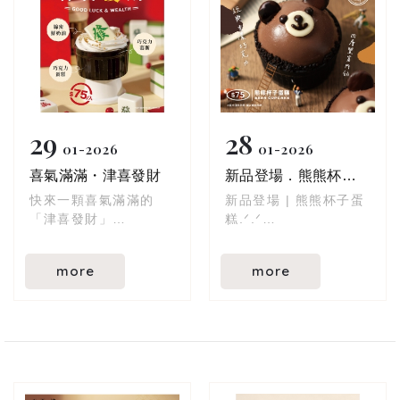
29
28
01
2026
01
2026
喜氣滿滿・津喜發財
新品登場．熊熊杯子蛋糕.ᐟ.ᐟ
快來一顆喜氣滿滿的
新品登場 | 熊熊杯子蛋
「津喜發財」
糕.ᐟ.ᐟ
把好運與財氣一起迎回
家！
細緻蛋糕體 × 滑順巧克
more
more
力內餡
以麻將作為蛋糕造型
層層堆疊出剛剛好的甜
擬真又可愛的外觀讓人
口中慢慢化開 軟·滑·濃
愛不釋手！
♡
內餡層層堆疊——
四層豐富內餡
綿密鮮奶油 x 巧克力慕
經典巧克力風味