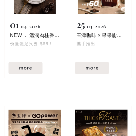
01
25
04
2026
03
2026
NEW ． 溫潤肉桂香 × 微甜不膩 | 肉桂捲
玉津咖啡 × 果果能量 夢幻聯名！
份量飽足只要 $69！
攜手推出
more
more