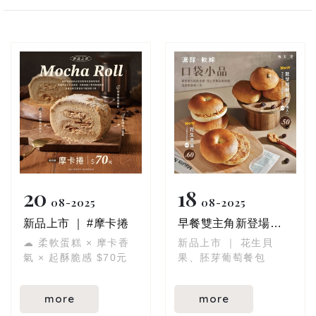
20
18
08
2025
08
2025
新品上市 ｜ #摩卡捲
早餐雙主角新登場．你是哪一派？.ᐟ
☁ 柔軟蛋糕 × 摩卡香
新品上市 ｜ 花生貝
氣 × 起酥脆感 $70元
果、胚芽葡萄餐包
more
more