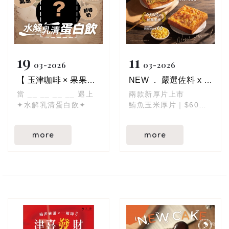
19
11
03
2026
03
2026
【 玉津咖啡 × 果果能量 】跨界夢幻聯名正式登場！
NEW ． 嚴選佐料 x 現烤厚片 | 新款厚片上市
當 __ __ __ __ 遇上
兩款新厚片上市
✦水解乳清蛋白飲✦
鮪魚玉米厚片｜$60
青醬蛤蜊厚片｜$65
more
more