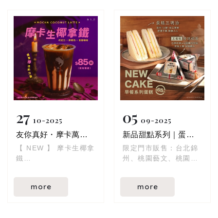
27
05
10
2025
09
2025
友你真好・摩卡萬聖夜
新品甜點系列｜蛋糕三明治、玉蛋糕(珍珠奶茶) 新品上市
【 NEW 】 摩卡生椰拿
限定門市販售：台北錦
鐵
州、桃園藝文、桃園南
固定甜度｜Ｍ｜售價
崁、大園中山、嘉義興
$85
業、桃園泰昌、桃園站
more
more
前、新屋中山