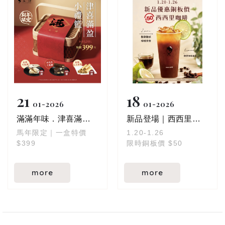
斯 x 巧克力蛋糕
香濃而不膩
一口咬下三重口感，滿
$75／杯
滿幸福感 ( ˶ˊᵕˋ)੭♡
$75／個
給努力的自己
一顆剛剛好的療癒時
刻 ✿⁺
21
18
01
2026
01
2026
滿滿年味．津喜滿盈小禮籃
​​​​​​​新品登場｜西西里咖啡
馬年限定｜一盒特價
1.20-1.26
$399
限時銅板價 $50
more
more