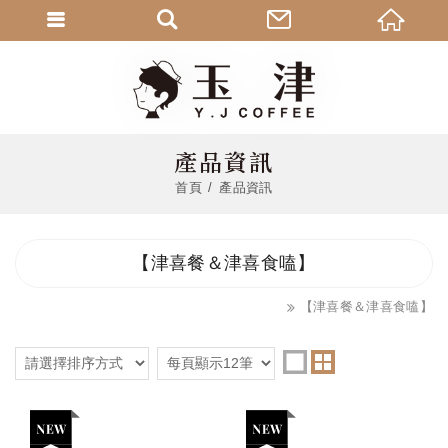
產品資訊
首頁
產品資訊
【津喜餐＆津喜食嗑】
【津喜餐＆津喜食嗑】