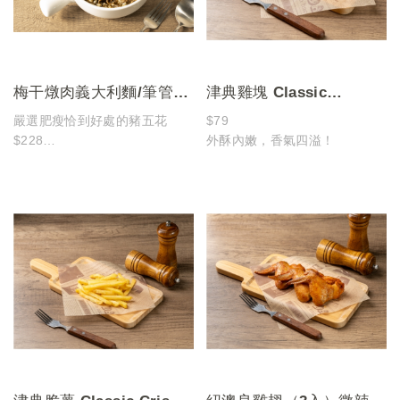
不下來！
梅干燉肉義大利麵/筆管麵/
津典雞塊 Classic
貝殼麵/燉飯 Braised
Chicken Nuggets
嚴選肥瘦恰到好處的豬五花
$79
$228
外酥內嫩，香氣四溢！
Pork With Preserved
細火慢燉入味的梅干菜，釋放自
Vegetables
然回甘的鹹香
一入口，梅干的酸香瞬間平衡油
脂，溫潤卻不膩口
肉質軟嫩、醬香層層堆疊，鹹香
中帶著回甘韻味
讓人忍不住多扒幾口白飯，越吃
越上癮！