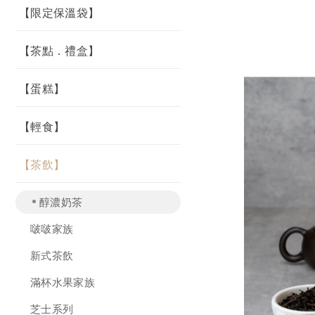
【限定保溫袋】
【茶點．禮盒】
【蛋糕】
【輕食】
【茶飲】
醇濃奶茶
啵啵家族
新式茶飲
滿杯水果家族
芝士系列