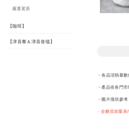
嚴選茗茶
【咖啡】
【津喜餐＆津喜食嗑】
・各品項熱量數
・產品依各門市
・圖片僅供參考
‧
全糖添加量表