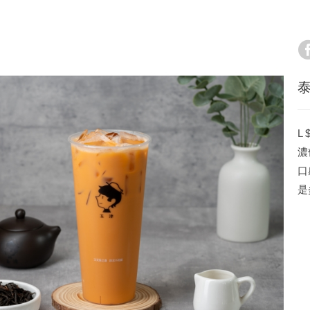
泰
L 
濃
口
是