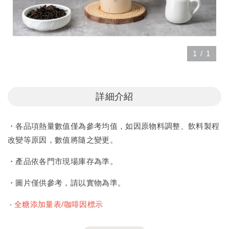
1
/
1
詳細介紹
・各品項熱量數值僅為參考均值，如因原物料調整、飲料製程
改變等原因，數值將隨之變更。
・產品依各門市現場庫存為準。
・圖片僅供參考，請以實物為準。
‧
全糖添加量表/咖啡因標示