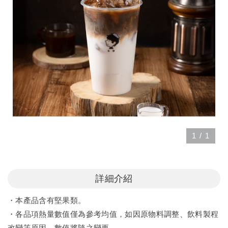
1
/
1
詳細介紹
・本產品含有堅果類。
・各品項熱量數值僅為參考均值，如因原物料調整、飲料製程
改變等原因，數值將隨之變更。