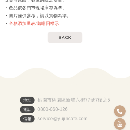
・產品依各門市現場庫存為準。
・圖片僅供參考，請以實物為準。
・
全糖添加量表/咖啡因標示
BACK
桃園市桃園區新埔六街77號7樓之5
地址
0800-060-126
電話
service@yujincafe.com
信箱