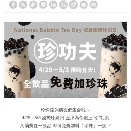
珍珠控的朋友們集合啦～
4/29 - 5/3 國際珍奶日 玉津為你獻上“珍“功夫
凡消費任一飲品 即可免費加料「珍珠」一次 .ᐟ